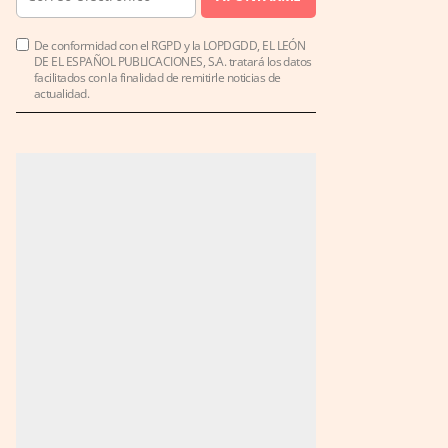
De conformidad con el RGPD y la LOPDGDD, EL LEÓN
DE EL ESPAÑOL PUBLICACIONES, S.A. tratará los datos
facilitados con la finalidad de remitirle noticias de
actualidad.