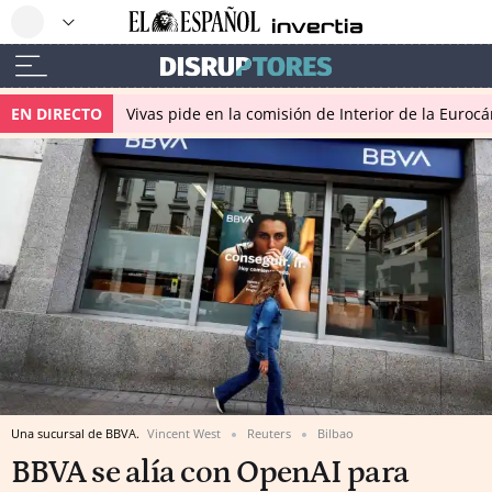
EN DIRECTO
Vivas pide en la comisión de Interior de la Euroc
Una sucursal de BBVA.
Vincent West
Reuters
Bilbao
BBVA se alía con OpenAI para