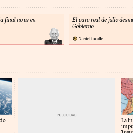
a final no es en
El paro real de julio des
Gobierno
Daniel Lacalle
La in
ado
impu
'insu