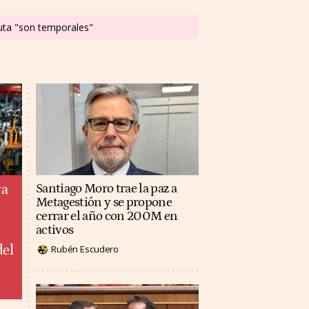
euta "son temporales"
ya
Santiago Moro trae la paz a
Metagestión y se propone
cerrar el año con 200M en
activos
del
Rubén Escudero