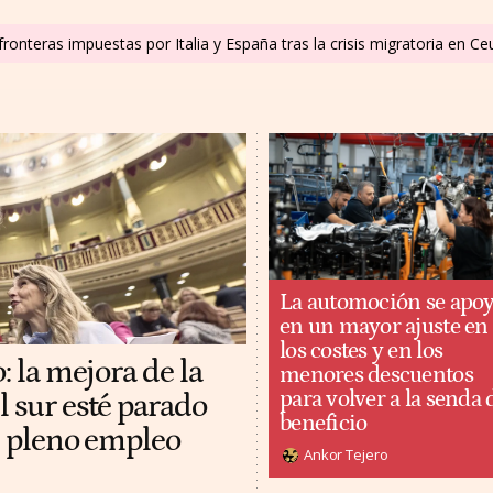
ronteras impuestas por Italia y España tras la crisis migratoria en C
La automoción se apo
en un mayor ajuste en
los costes y en los
: la mejora de la
menores descuentos
para volver a la senda 
l sur esté parado
beneficio
al pleno empleo
Ankor Tejero