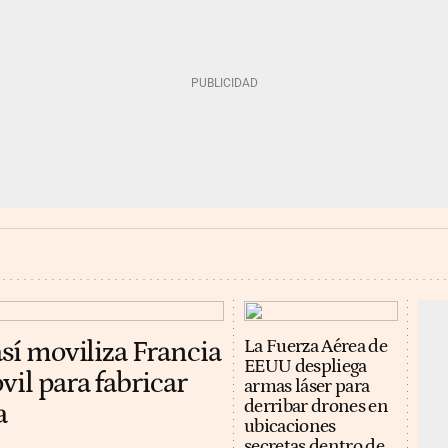
así moviliza Francia
La Fuerza Aérea de
EEUU despliega
vil para fabricar
armas láser para
derribar drones en
a
ubicaciones
secretas dentro de