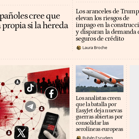
Los aranceles de Trump
spañoles cree que
elevan los riesgos de
 propia si la hereda
impago en la construcc
y disparan la demanda 
seguros de crédito
Laura Broche
Los analistas creen
que la batalla por
EasyJet deja nuevas
guerras abiertas por
consolidar las
aerolíneas europeas
Rubén Escudero