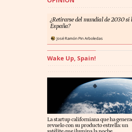
OPINIÓN
¿Retirarse del mundial de 2030 si l
España?
José Ramón Pin Arboledas
Wake Up, Spain!
La startup californiana que ha gener
revuelo con su producto estrella: un
satélite que ilumina la noche