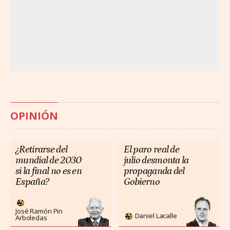
OPINIÓN
¿Retirarse del
El paro real de
mundial de 2030
julio desmonta la
si la final no es en
propaganda del
España?
Gobierno
José Ramón Pin
Daniel Lacalle
Arboledas