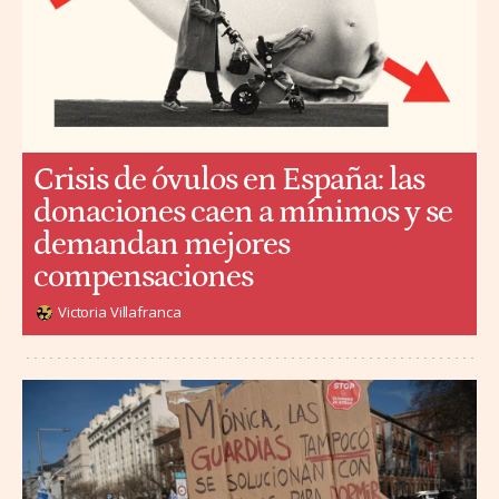
Crisis de óvulos en España: las
donaciones caen a mínimos y se
demandan mejores
compensaciones
Victoria Villafranca