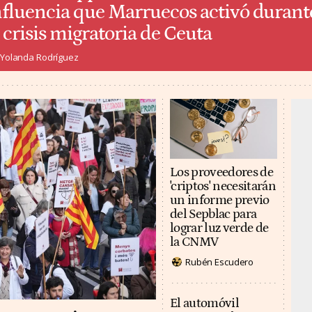
nfluencia que Marruecos activó durant
a crisis migratoria de Ceuta
Yolanda Rodríguez
Los proveedores de
'criptos' necesitarán
un informe previo
del Sepblac para
lograr luz verde de
la CNMV
Rubén Escudero
El automóvil