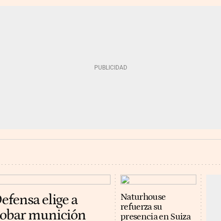
efensa elige a
Naturhouse
refuerza su
robar munición
presencia en Suiza