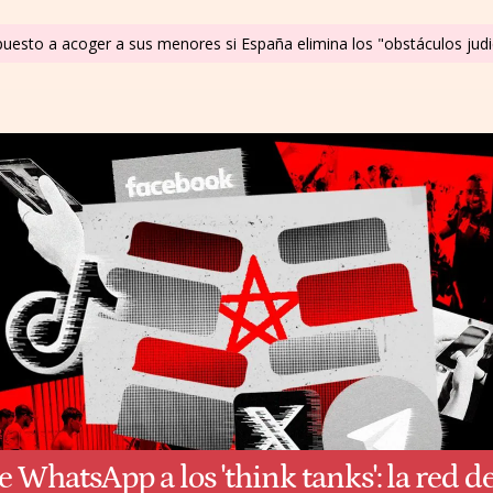
puesto a acoger a sus menores si España elimina los "obstáculos judi
e WhatsApp a los 'think tanks': la red d