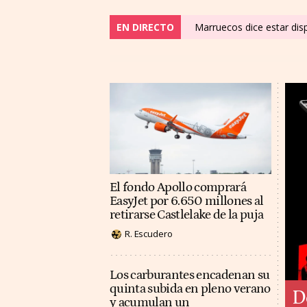
EN DIRECTO
Marruecos dice estar dis
El fondo Apollo comprará
EasyJet por 6.650 millones al
retirarse Castlelake de la puja
R. Escudero
Los carburantes encadenan su
quinta subida en pleno verano
D
y acumulan un