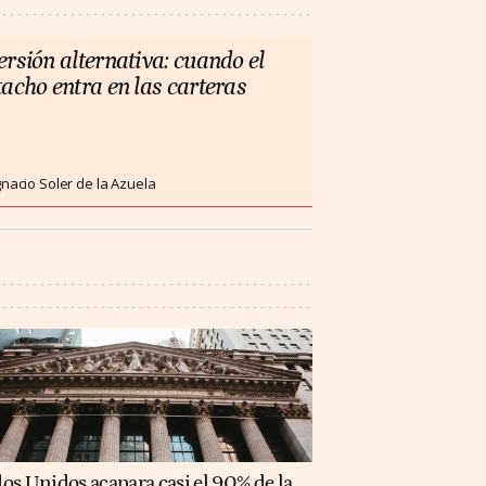
ersión alternativa: cuando el
tacho entra en las carteras
gnacio Soler de la Azuela
os Unidos acapara casi el 90% de la