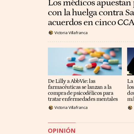
Los médicos apuestan 
con la huelga contra Sa
acuerdos en cinco CC
Victoria Villafranca
De Lilly a AbbVie: las
La 
farmacéuticas se lanzan a la
lo
compra de psicodélicos para
do
tratar enfermedades mentales
má
Victoria Villafranca
OPINIÓN