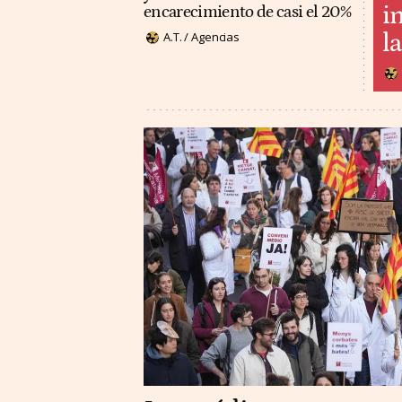
i
encarecimiento de casi el 20%
l
A.T. / Agencias