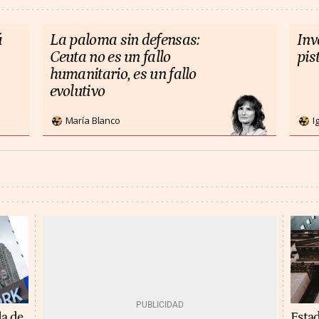
á
La paloma sin defensas:
Inv
Ceuta no es un fallo
pis
humanitario, es un fallo
evolutivo
María Blanco
I
Estad
da de