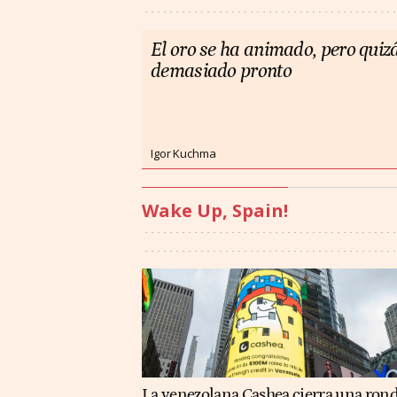
El oro se ha animado, pero quiz
demasiado pronto
Igor Kuchma
Wake Up, Spain!
La venezolana Cashea cierra una ron