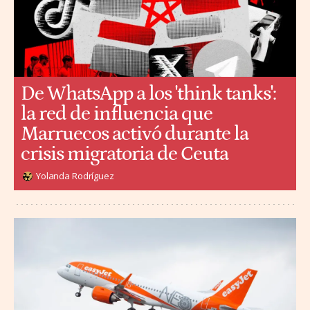
De WhatsApp a los 'think tanks':
la red de influencia que
Marruecos activó durante la
crisis migratoria de Ceuta
Yolanda Rodríguez