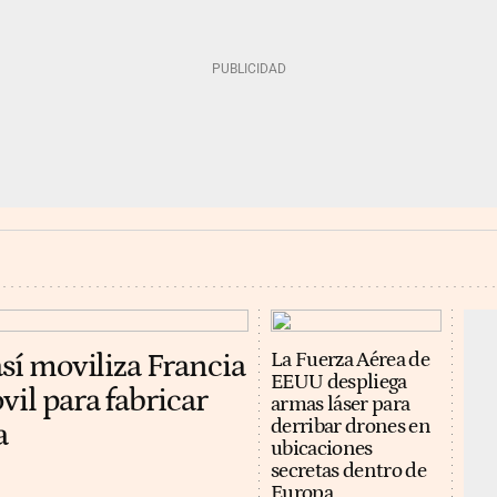
así moviliza Francia
La Fuerza Aérea de
EEUU despliega
vil para fabricar
armas láser para
derribar drones en
a
ubicaciones
secretas dentro de
Europa