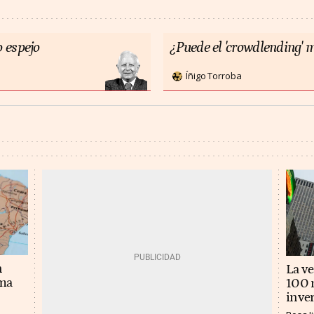
 espejo
¿Puede el 'crowdlending' m
Íñigo Torroba
n
La v
ema
100 m
inver