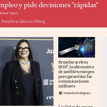
mpleo y pide decisiones "rápidas"
Ankor Tejero
Porsche se alía con XPeng
Bruselas acelera
IRIS², la alternativa
de satélites europea
para garantizar las
comunicaciones
militares
Yolanda Rodríguez