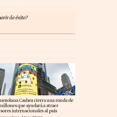
orir de éxito?
enezolana Cashea cierra una ronda de
illones que ayudará a atraer
sores internacionales al país