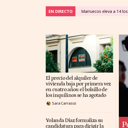
EN DIRECTO
Marruecos eleva a 14 los 
El precio del alquiler de
vivienda baja por primera vez
en cuatro años: el bolsillo de
los inquilinos se ha agotado
Sara Carrasco
Yolanda Díaz formaliza su
P
candidatura para dirigir la