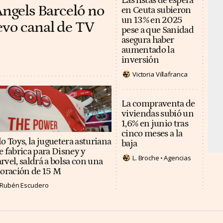
Las listas de espera
Àngels Barceló no
en Ceuta subieron
un 13% en 2025
evo canal de TV
pese a que Sanidad
asegura haber
aumentado la
inversión
Victoria Villafranca
La compraventa de
viviendas subió un
1,6% en junio tras
cinco meses a la
o Toys, la juguetera asturiana
baja
e fabrica para Disney y
L. Broche
Agencias
rvel, saldrá a bolsa con una
loración de 15 M
Rubén Escudero