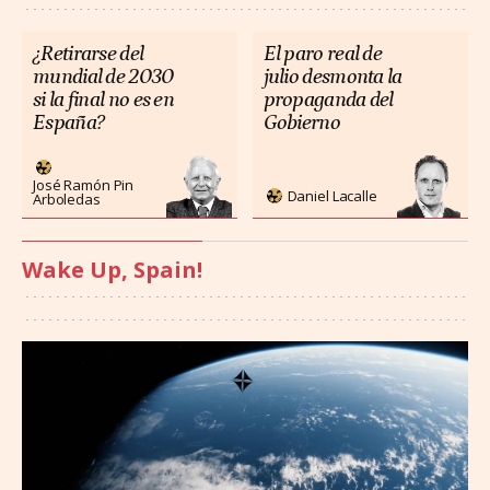
¿Retirarse del
El paro real de
mundial de 2030
julio desmonta la
si la final no es en
propaganda del
España?
Gobierno
José Ramón Pin
Daniel Lacalle
Arboledas
Wake Up, Spain!