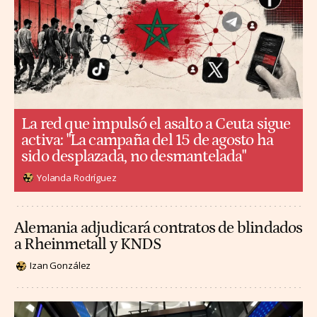
La red que impulsó el asalto a Ceuta sigue
activa: "La campaña del 15 de agosto ha
sido desplazada, no desmantelada"
Yolanda Rodríguez
Alemania adjudicará contratos de blindados
a Rheinmetall y KNDS
Izan González