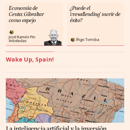
Economía de
¿Puede el
Ceuta: Gibraltar
'crowdlending' morir de
como espejo
éxito?
José Ramón Pin
Íñigo Torroba
Arboledas
Wake Up, Spain!
La inteligencia artificial y la inversión