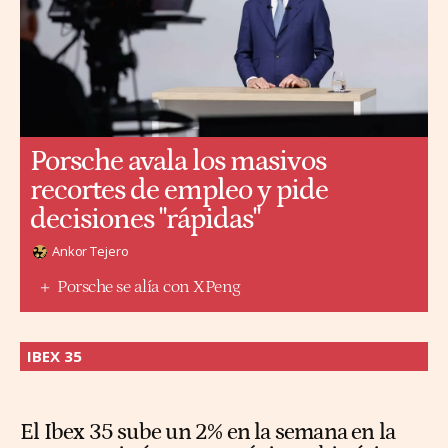
Porsche avala los masivos
recortes de empleo y pide
decisiones "rápidas"
Ankor Tejero
Porsche se alía con XPeng
IBEX 35
El Ibex 35 sube un 2% en la semana en la