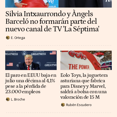
Silvia Intxaurrondo y Àngels
Barceló no formarán parte del
nuevo canal de TV 'La Séptima'
E. Ortega
El paro en EEUU baja en
Eolo Toys, la juguetera
julio una décima al 4,1%
asturiana que fabrica
pese a la pérdida de
para Disney y Marvel,
23.000 empleos
saldrá a bolsa con una
valoración de 15 M
L. Broche
Rubén Escudero