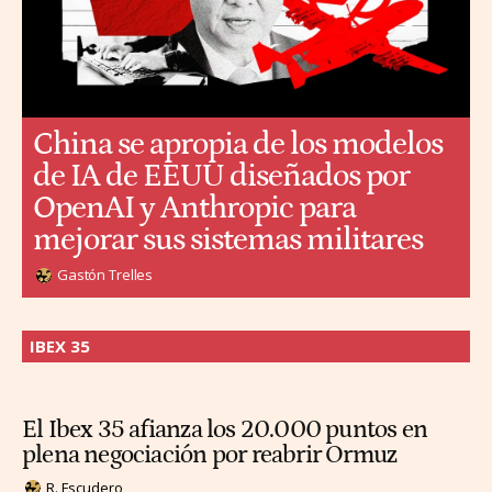
China se apropia de los modelos
de IA de EEUU diseñados por
OpenAI y Anthropic para
mejorar sus sistemas militares
Gastón Trelles
IBEX 35
El Ibex 35 afianza los 20.000 puntos en
plena negociación por reabrir Ormuz
R. Escudero