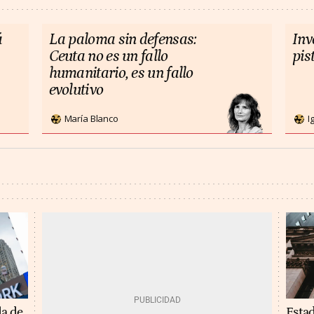
á
La paloma sin defensas:
Inv
Ceuta no es un fallo
pis
humanitario, es un fallo
evolutivo
María Blanco
I
Estad
da de