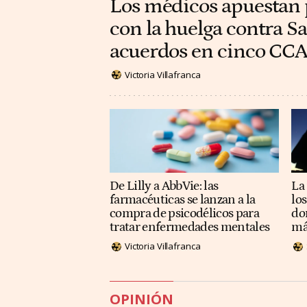
Los médicos apuestan 
con la huelga contra Sa
acuerdos en cinco CC
Victoria Villafranca
De Lilly a AbbVie: las
La 
farmacéuticas se lanzan a la
lo
compra de psicodélicos para
do
tratar enfermedades mentales
má
Victoria Villafranca
OPINIÓN