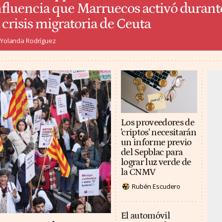
nfluencia que Marruecos activó durant
a crisis migratoria de Ceuta
Yolanda Rodríguez
Los proveedores de
'criptos' necesitarán
un informe previo
del Sepblac para
lograr luz verde de
la CNMV
Rubén Escudero
El automóvil