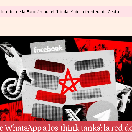
 Interior de la Eurocámara el "blindaje" de la frontera de Ceuta
e WhatsApp a los 'think tanks': la red d