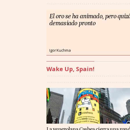
El oro se ha animado, pero quiz
demasiado pronto
Igor Kuchma
Wake Up, Spain!
La venezolana Cashea cierra una ron