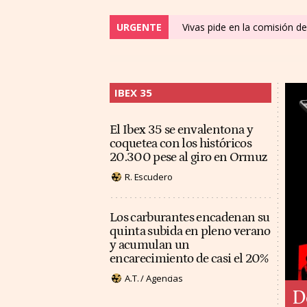
URGENTE
Vivas pide en la comisión de
IBEX 35
El Ibex 35 se envalentona y
coquetea con los históricos
20.300 pese al giro en Ormuz
R. Escudero
Los carburantes encadenan su
quinta subida en pleno verano
y acumulan un
encarecimiento de casi el 20%
A.T. / Agencias
D