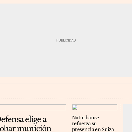
efensa elige a
Naturhouse
refuerza su
robar munición
presencia en Suiza