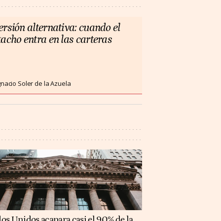
ersión alternativa: cuando el
tacho entra en las carteras
gnacio Soler de la Azuela
os Unidos acapara casi el 90% de la