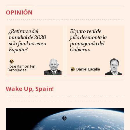
OPINIÓN
¿Retirarse del
El paro real de
mundial de 2030
julio desmonta la
si la final no es en
propaganda del
España?
Gobierno
José Ramón Pin
Daniel Lacalle
Arboledas
Wake Up, Spain!