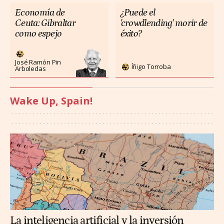
Economía de
¿Puede el
Ceuta: Gibraltar
'crowdlending' morir de
como espejo
éxito?
José Ramón Pin
Íñigo Torroba
Arboledas
Wake Up, Spain!
La inteligencia artificial y la inversión