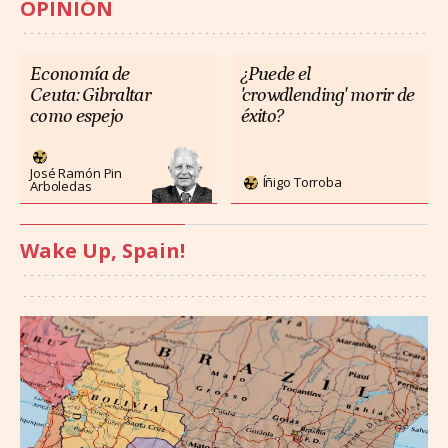
OPINIÓN
Economía de
¿Puede el
Ceuta: Gibraltar
'crowdlending' morir de
como espejo
éxito?
José Ramón Pin
Íñigo Torroba
Arboledas
Wake Up, Spain!