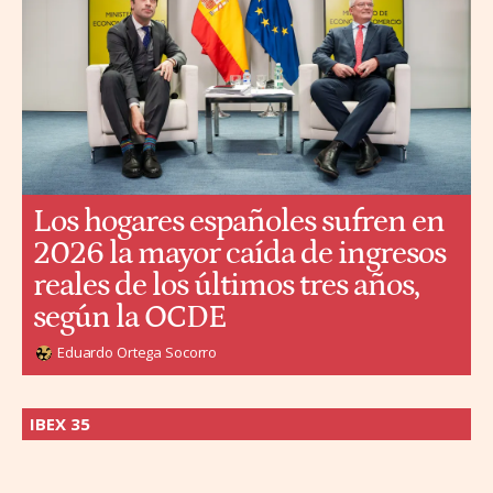
Los hogares españoles sufren en
2026 la mayor caída de ingresos
reales de los últimos tres años,
según la OCDE
Eduardo Ortega Socorro
IBEX 35