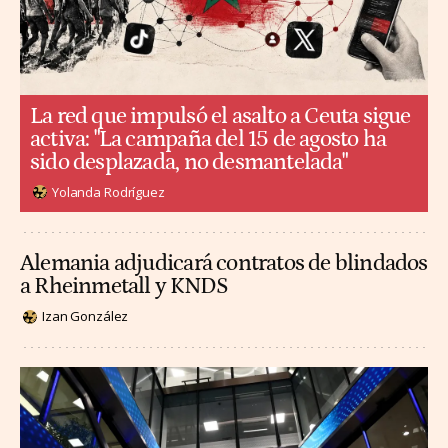
La red que impulsó el asalto a Ceuta sigue
activa: "La campaña del 15 de agosto ha
sido desplazada, no desmantelada"
Yolanda Rodríguez
Alemania adjudicará contratos de blindados
a Rheinmetall y KNDS
Izan González