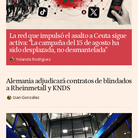
La red que impulsó el asalto a Ceuta sigue
activa: "La campaña del 15 de agosto ha
sido desplazada, no desmantelada"
Yolanda Rodríguez
Alemania adjudicará contratos de blindados
a Rheinmetall y KNDS
Izan González