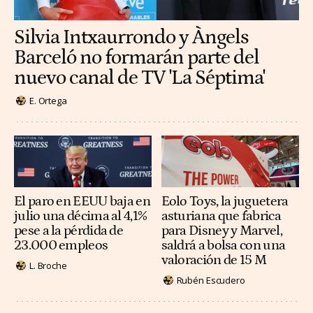
Silvia Intxaurrondo y Àngels
Barceló no formarán parte del
nuevo canal de TV 'La Séptima'
E. Ortega
El paro en EEUU baja en
Eolo Toys, la juguetera
julio una décima al 4,1%
asturiana que fabrica
pese a la pérdida de
para Disney y Marvel,
23.000 empleos
saldrá a bolsa con una
valoración de 15 M
L. Broche
Rubén Escudero