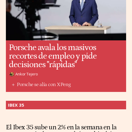
Porsche avala los masivos
recortes de empleo y pide
decisiones "rápidas"
Ankor Tejero
Porsche se alía con XPeng
IBEX 35
El Ibex 35 sube un 2% en la semana en la