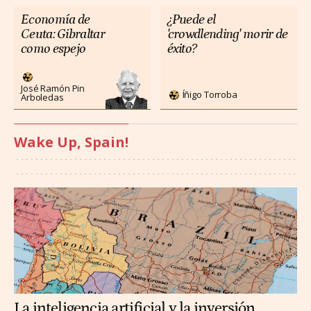
Economía de
¿Puede el
Ceuta: Gibraltar
'crowdlending' morir de
como espejo
éxito?
José Ramón Pin
Íñigo Torroba
Arboledas
Wake Up, Spain!
La inteligencia artificial y la inversión