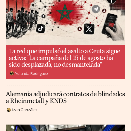
La red que impulsó el asalto a Ceuta sigue
activa: "La campaña del 15 de agosto ha
sido desplazada, no desmantelada"
Yolanda Rodríguez
Alemania adjudicará contratos de blindados
a Rheinmetall y KNDS
Izan González