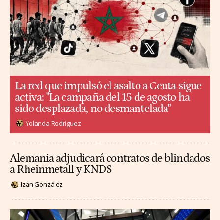
La red que impulsó el asalto a Ceuta sigue
activa: "La campaña del 15 de agosto ha
sido desplazada, no desmantelada"
Yolanda Rodríguez
Alemania adjudicará contratos de blindados
a Rheinmetall y KNDS
Izan González