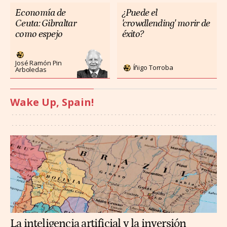
Economía de
¿Puede el
Ceuta: Gibraltar
'crowdlending' morir de
como espejo
éxito?
José Ramón Pin
Íñigo Torroba
Arboledas
Wake Up, Spain!
La inteligencia artificial y la inversión