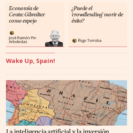
Economía de
¿Puede el
Ceuta: Gibraltar
'crowdlending' morir de
como espejo
éxito?
José Ramón Pin
Íñigo Torroba
Arboledas
Wake Up, Spain!
La inteligencia artificial y la inversión