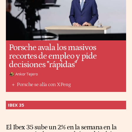
Porsche avala los masivos
recortes de empleo y pide
decisiones "rápidas"
Ankor Tejero
Porsche se alía con XPeng
IBEX 35
El Ibex 35 sube un 2% en la semana en la