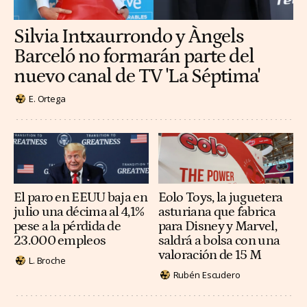
Silvia Intxaurrondo y Àngels
Barceló no formarán parte del
nuevo canal de TV 'La Séptima'
E. Ortega
El paro en EEUU baja en
Eolo Toys, la juguetera
julio una décima al 4,1%
asturiana que fabrica
pese a la pérdida de
para Disney y Marvel,
23.000 empleos
saldrá a bolsa con una
valoración de 15 M
L. Broche
Rubén Escudero