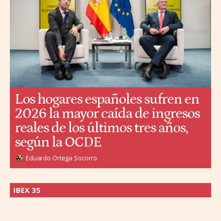
Los hogares españoles sufren en
2026 la mayor caída de ingresos
reales de los últimos tres años,
según la OCDE
Eduardo Ortega Socorro
IBEX 35