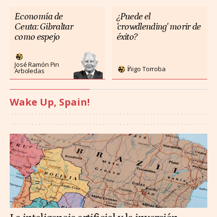
Economía de
¿Puede el
Ceuta: Gibraltar
'crowdlending' morir de
como espejo
éxito?
José Ramón Pin
Íñigo Torroba
Arboledas
Wake Up, Spain!