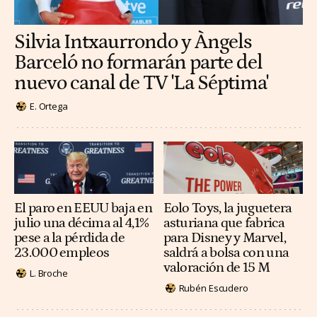
Silvia Intxaurrondo y Àngels
Barceló no formarán parte del
nuevo canal de TV 'La Séptima'
E. Ortega
El paro en EEUU baja en
Eolo Toys, la juguetera
julio una décima al 4,1%
asturiana que fabrica
pese a la pérdida de
para Disney y Marvel,
23.000 empleos
saldrá a bolsa con una
valoración de 15 M
L. Broche
Rubén Escudero