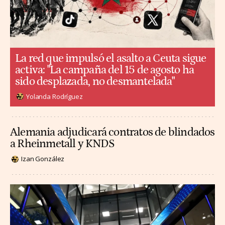
La red que impulsó el asalto a Ceuta sigue
activa: "La campaña del 15 de agosto ha
sido desplazada, no desmantelada"
Yolanda Rodríguez
Alemania adjudicará contratos de blindados
a Rheinmetall y KNDS
Izan González