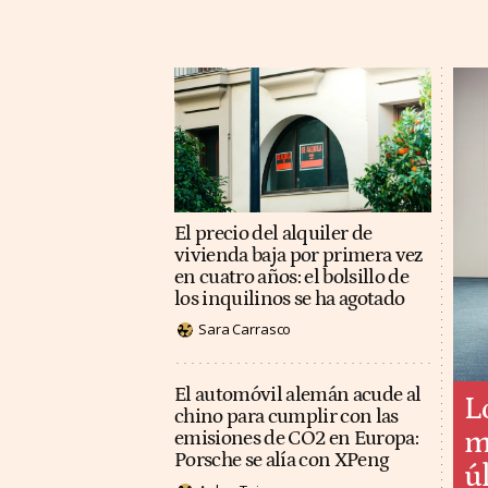
El precio del alquiler de
vivienda baja por primera vez
en cuatro años: el bolsillo de
los inquilinos se ha agotado
Sara Carrasco
El automóvil alemán acude al
L
chino para cumplir con las
m
emisiones de CO2 en Europa:
Porsche se alía con XPeng
ú