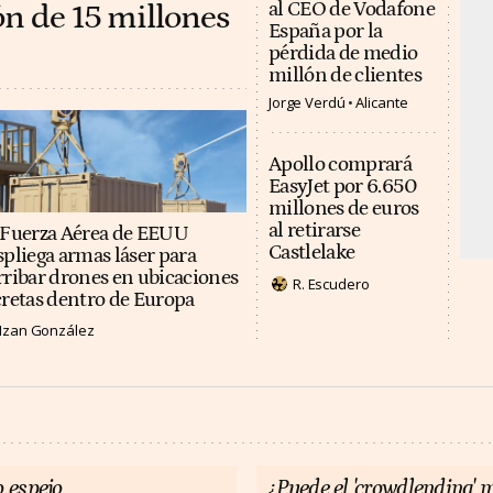
ón de 15 millones
al CEO de Vodafone
España por la
pérdida de medio
millón de clientes
Jorge Verdú
Alicante
Apollo comprará
EasyJet por 6.650
millones de euros
al retirarse
 Fuerza Aérea de EEUU
Castlelake
spliega armas láser para
rribar drones en ubicaciones
R. Escudero
cretas dentro de Europa
Izan González
 espejo
¿Puede el 'crowdlending' m