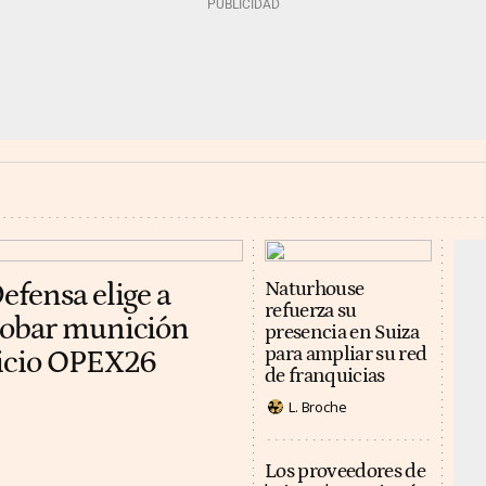
efensa elige a
Naturhouse
refuerza su
robar munición
presencia en Suiza
para ampliar su red
cicio OPEX26
de franquicias
L. Broche
Los proveedores de