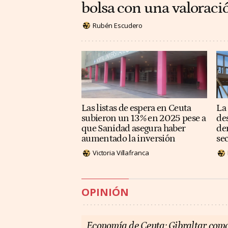
bolsa con una valoraci
Rubén Escudero
Las listas de espera en Ceuta
La
subieron un 13% en 2025 pese a
de
que Sanidad asegura haber
de
aumentado la inversión
se
Victoria Villafranca
OPINIÓN
Economía de Ceuta: Gibraltar como