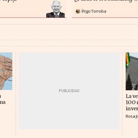
Íñigo Torroba
n
La v
ema
100 m
inver
Rosa 