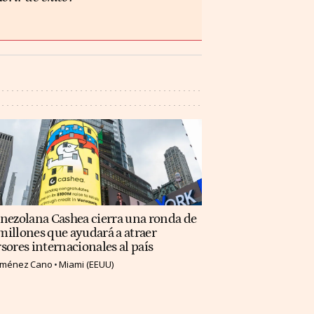
enezolana Cashea cierra una ronda de
illones que ayudará a atraer
sores internacionales al país
Jiménez Cano
Miami (EEUU)