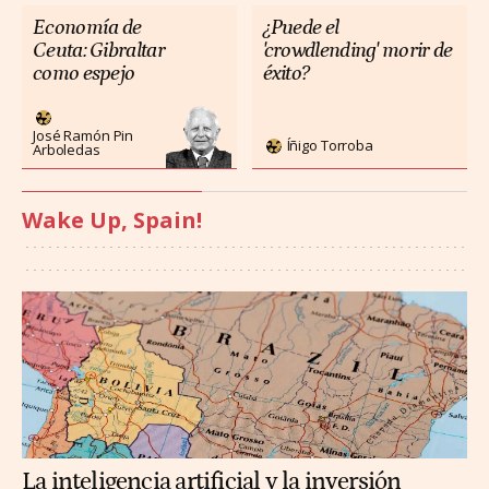
Economía de
¿Puede el
Ceuta: Gibraltar
'crowdlending' morir de
como espejo
éxito?
José Ramón Pin
Íñigo Torroba
Arboledas
Wake Up, Spain!
La inteligencia artificial y la inversión