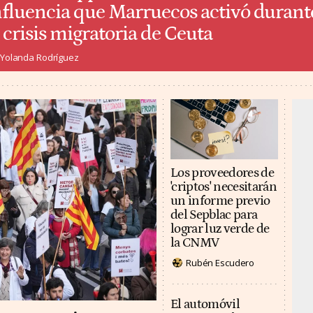
nfluencia que Marruecos activó durant
a crisis migratoria de Ceuta
Yolanda Rodríguez
Los proveedores de
'criptos' necesitarán
un informe previo
del Sepblac para
lograr luz verde de
la CNMV
Rubén Escudero
El automóvil