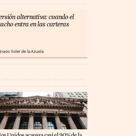
ersión alternativa: cuando el
tacho entra en las carteras
gnacio Soler de la Azuela
os Unidos acapara casi el 90% de la