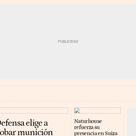
efensa elige a
Naturhouse
refuerza su
robar munición
presencia en Suiza