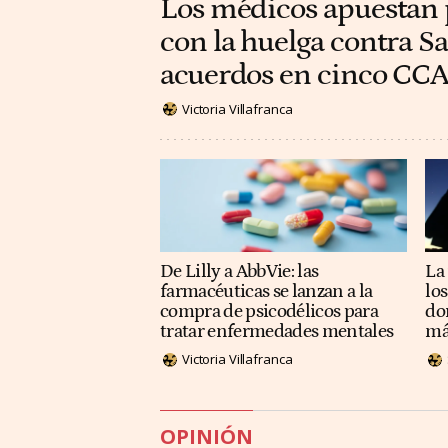
Los médicos apuestan 
con la huelga contra Sa
acuerdos en cinco CC
Victoria Villafranca
De Lilly a AbbVie: las
La 
farmacéuticas se lanzan a la
lo
compra de psicodélicos para
do
tratar enfermedades mentales
má
Victoria Villafranca
OPINIÓN