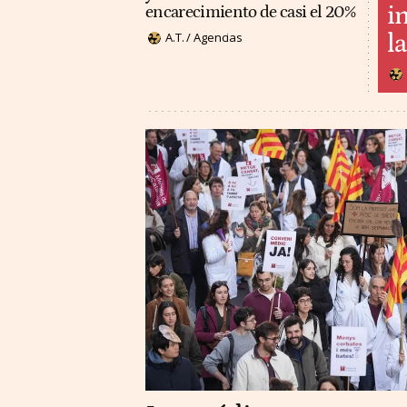
i
encarecimiento de casi el 20%
l
A.T. / Agencias