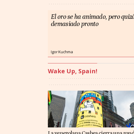
El oro se ha animado, pero quiz
demasiado pronto
Igor Kuchma
Wake Up, Spain!
La venezolana Cashea cierra una ron