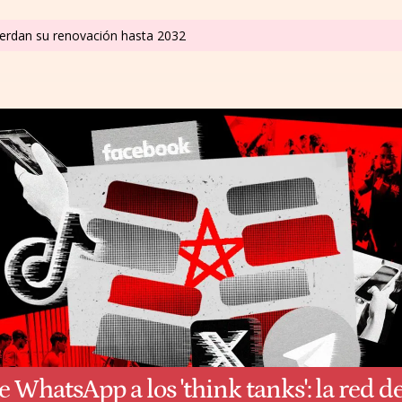
cuerdan su renovación hasta 2032
e WhatsApp a los 'think tanks': la red d