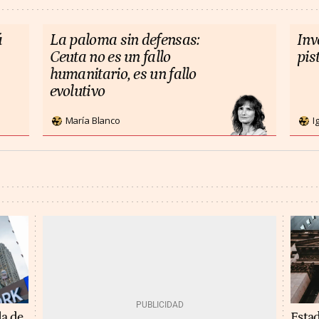
á
La paloma sin defensas:
Inv
Ceuta no es un fallo
pis
humanitario, es un fallo
evolutivo
María Blanco
I
Estad
da de