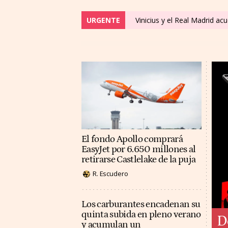
URGENTE
Vinicius y el Real Madrid a
El fondo Apollo comprará
EasyJet por 6.650 millones al
retirarse Castlelake de la puja
R. Escudero
Los carburantes encadenan su
quinta subida en pleno verano
D
y acumulan un