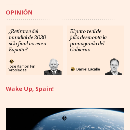
OPINIÓN
¿Retirarse del
El paro real de
mundial de 2030
julio desmonta la
si la final no es en
propaganda del
España?
Gobierno
José Ramón Pin
Daniel Lacalle
Arboledas
Wake Up, Spain!