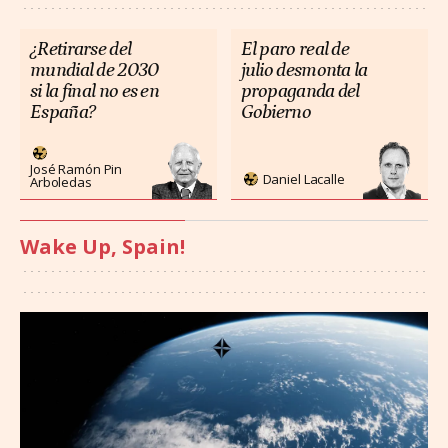
¿Retirarse del
El paro real de
mundial de 2030
julio desmonta la
si la final no es en
propaganda del
España?
Gobierno
José Ramón Pin
Daniel Lacalle
Arboledas
Wake Up, Spain!