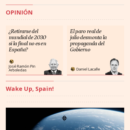
OPINIÓN
¿Retirarse del
El paro real de
mundial de 2030
julio desmonta la
si la final no es en
propaganda del
España?
Gobierno
José Ramón Pin
Daniel Lacalle
Arboledas
Wake Up, Spain!