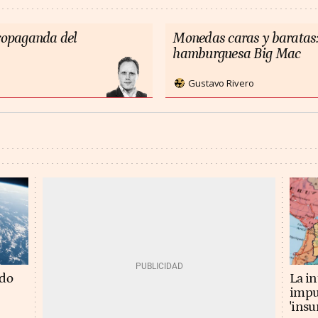
propaganda del
Monedas caras y baratas:
hamburguesa Big Mac
Gustavo Rivero
La in
ado
impu
'insu