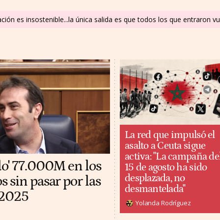
uación es insostenible...la única salida es que todos los que entraron 
La red que impulsó el
asalto a Ceuta sigue
activa: "La campaña de
do' 77.000M en los
15 de agosto ha sido
desplazada, no
 sin pasar por las
desmantelada"
 2025
Yolanda Rodríguez