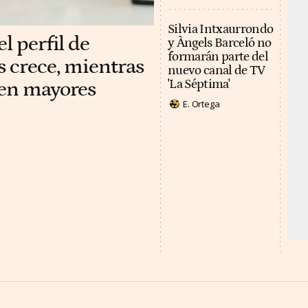
Silvia Intxaurrondo
l perfil de
y Àngels Barceló no
formarán parte del
s crece, mientras
nuevo canal de TV
 en mayores
'La Séptima'
E. Ortega