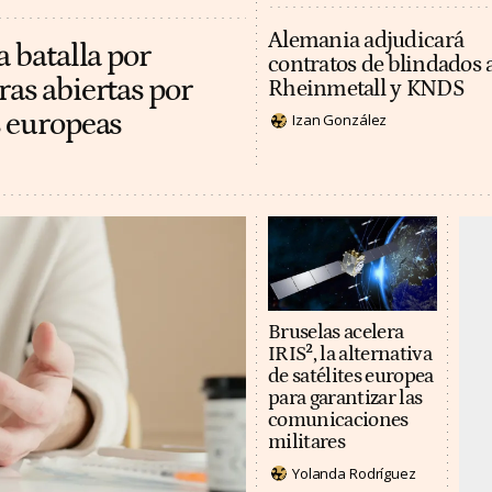
Alemania adjudicará
a batalla por
contratos de blindados 
ras abiertas por
Rheinmetall y KNDS
s europeas
Izan González
Bruselas acelera
IRIS², la alternativa
de satélites europea
para garantizar las
comunicaciones
militares
Yolanda Rodríguez