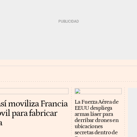
así moviliza Francia
La Fuerza Aérea de
EEUU despliega
vil para fabricar
armas láser para
derribar drones en
a
ubicaciones
secretas dentro de