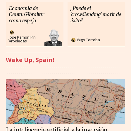
Economía de
¿Puede el
Ceuta: Gibraltar
'crowdlending' morir de
como espejo
éxito?
José Ramón Pin
Íñigo Torroba
Arboledas
Wake Up, Spain!
La inteligencia artificial y la inversión