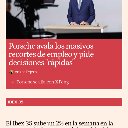
Porsche avala los masivos
recortes de empleo y pide
decisiones "rápidas"
Ankor Tejero
Porsche se alía con XPeng
IBEX 35
El Ibex 35 sube un 2% en la semana en la