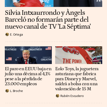
Silvia Intxaurrondo y Àngels
Barceló no formarán parte del
nuevo canal de TV 'La Séptima'
E. Ortega
El paro en EEUU baja en
Eolo Toys, la juguetera
julio una décima al 4,1%
asturiana que fabrica
pese a la pérdida de
para Disney y Marvel,
23.000 empleos
saldrá a bolsa con una
valoración de 15 M
L. Broche
Rubén Escudero