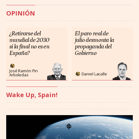
OPINIÓN
¿Retirarse del
El paro real de
mundial de 2030
julio desmonta la
si la final no es en
propaganda del
España?
Gobierno
José Ramón Pin
Daniel Lacalle
Arboledas
Wake Up, Spain!