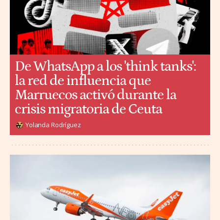
De WhatsApp a los 'think tanks':
la red de influencia que
Marruecos activó durante la
crisis migratoria de Ceuta
Yolanda Rodríguez