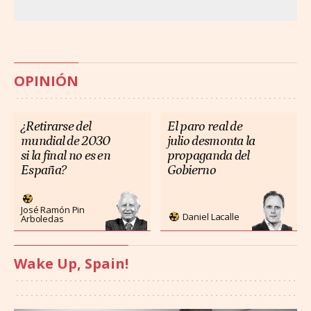
OPINIÓN
¿Retirarse del
El paro real de
mundial de 2030
julio desmonta la
si la final no es en
propaganda del
España?
Gobierno
José Ramón Pin
Daniel Lacalle
Arboledas
Wake Up, Spain!