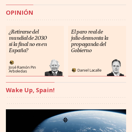
OPINIÓN
¿Retirarse del
El paro real de
mundial de 2030
julio desmonta la
si la final no es en
propaganda del
España?
Gobierno
José Ramón Pin
Daniel Lacalle
Arboledas
Wake Up, Spain!