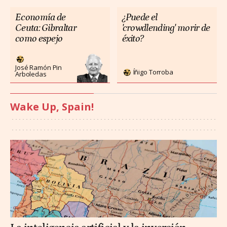
Economía de
¿Puede el
Ceuta: Gibraltar
'crowdlending' morir de
como espejo
éxito?
José Ramón Pin
Íñigo Torroba
Arboledas
Wake Up, Spain!