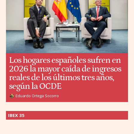
Los hogares españoles sufren en
2026 la mayor caída de ingresos
reales de los últimos tres años,
según la OCDE
Eduardo Ortega Socorro
IBEX 35