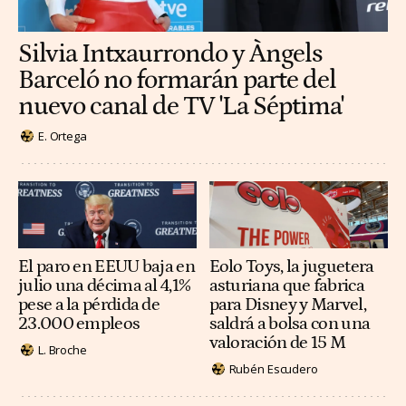
Silvia Intxaurrondo y Àngels
Barceló no formarán parte del
nuevo canal de TV 'La Séptima'
E. Ortega
El paro en EEUU baja en
Eolo Toys, la juguetera
julio una décima al 4,1%
asturiana que fabrica
pese a la pérdida de
para Disney y Marvel,
23.000 empleos
saldrá a bolsa con una
valoración de 15 M
L. Broche
Rubén Escudero