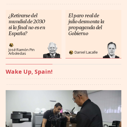
¿Retirarse del
El paro real de
mundial de 2030
julio desmonta la
si la final no es en
propaganda del
España?
Gobierno
José Ramón Pin
Daniel Lacalle
Arboledas
Wake Up, Spain!