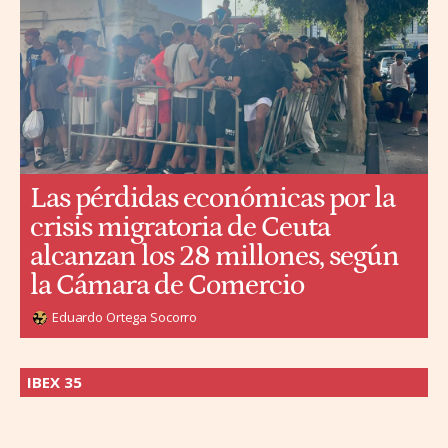
Las pérdidas económicas por la
crisis migratoria de Ceuta
alcanzan los 28 millones, según
la Cámara de Comercio
Eduardo Ortega Socorro
IBEX 35