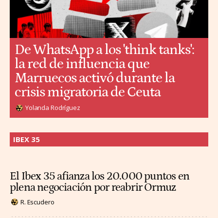
De WhatsApp a los 'think tanks':
la red de influencia que
Marruecos activó durante la
crisis migratoria de Ceuta
Yolanda Rodríguez
IBEX 35
El Ibex 35 afianza los 20.000 puntos en
plena negociación por reabrir Ormuz
R. Escudero