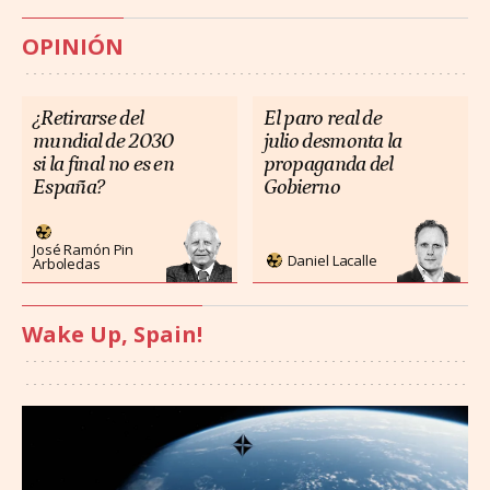
OPINIÓN
¿Retirarse del
El paro real de
mundial de 2030
julio desmonta la
si la final no es en
propaganda del
España?
Gobierno
José Ramón Pin
Daniel Lacalle
Arboledas
Wake Up, Spain!