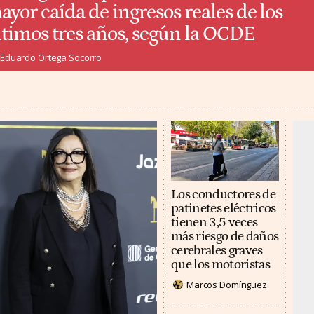
ayor caída de ingresos reales de los
ltimos tres años, según la OCDE
Eduardo Ortega Socorro
Los conductores de
patinetes eléctricos
tienen 3,5 veces
más riesgo de daños
cerebrales graves
que los motoristas
Marcos Domínguez