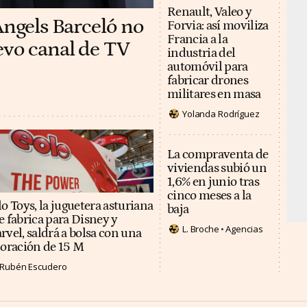
Renault, Valeo y
Àngels Barceló no
Forvia: así moviliza
Francia a la
evo canal de TV
industria del
automóvil para
fabricar drones
militares en masa
Yolanda Rodríguez
La compraventa de
viviendas subió un
1,6% en junio tras
cinco meses a la
o Toys, la juguetera asturiana
baja
e fabrica para Disney y
L. Broche
Agencias
rvel, saldrá a bolsa con una
loración de 15 M
Rubén Escudero