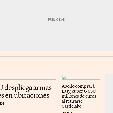
U despliega armas
Apollo comprará
EasyJet por 6.650
es en ubicaciones
millones de euros
al retirarse
pa
Castlelake