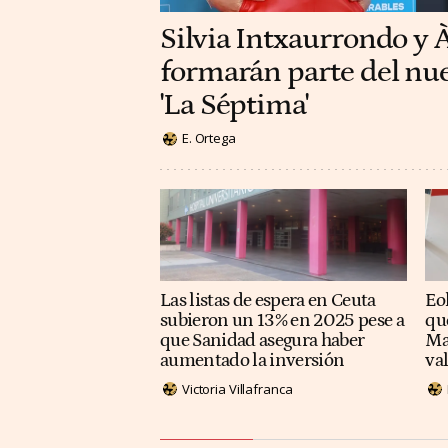
Silvia Intxaurrondo y 
formarán parte del nu
'La Séptima'
E. Ortega
Las listas de espera en Ceuta
Eol
subieron un 13% en 2025 pese a
qu
que Sanidad asegura haber
Ma
aumentado la inversión
va
Victoria Villafranca