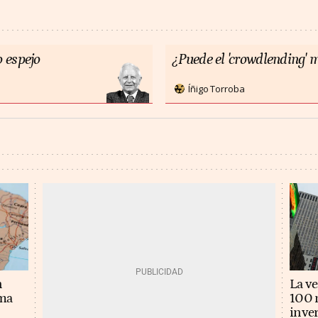
 espejo
¿Puede el 'crowdlending' m
Íñigo Torroba
n
La v
ema
100 m
inver