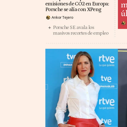
m
emisiones de CO2 en Europa:
Porsche se alía con XPeng
ú
Ankor Tejero
Porsche SE avala los
masivos recortes de empleo