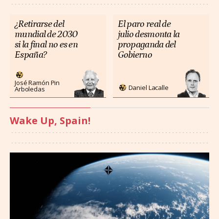
¿Retirarse del
El paro real de
mundial de 2030
julio desmonta la
si la final no es en
propaganda del
España?
Gobierno
José Ramón Pin
Daniel Lacalle
Arboledas
Wake Up, Spain!