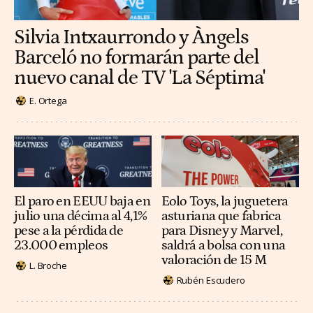
Silvia Intxaurrondo y Àngels
Barceló no formarán parte del
nuevo canal de TV 'La Séptima'
E. Ortega
El paro en EEUU baja en
Eolo Toys, la juguetera
julio una décima al 4,1%
asturiana que fabrica
pese a la pérdida de
para Disney y Marvel,
23.000 empleos
saldrá a bolsa con una
valoración de 15 M
L. Broche
Rubén Escudero