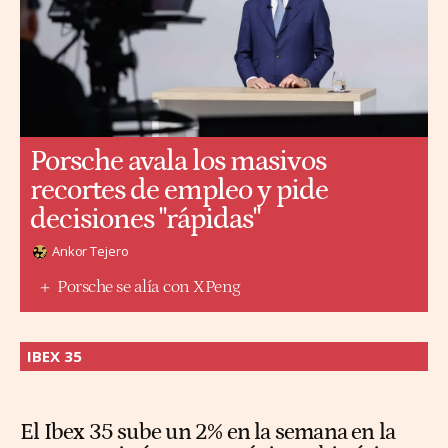
Porsche avala los masivos
recortes de empleo y pide
decisiones "rápidas"
Ankor Tejero
Porsche se alía con XPeng
IBEX 35
El Ibex 35 sube un 2% en la semana en la