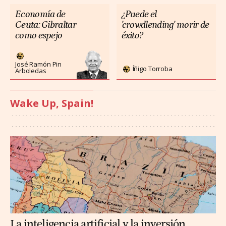
Economía de
¿Puede el
Ceuta: Gibraltar
'crowdlending' morir de
como espejo
éxito?
José Ramón Pin
Íñigo Torroba
Arboledas
Wake Up, Spain!
La inteligencia artificial y la inversión