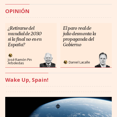
OPINIÓN
¿Retirarse del
El paro real de
mundial de 2030
julio desmonta la
si la final no es en
propaganda del
España?
Gobierno
José Ramón Pin
Daniel Lacalle
Arboledas
Wake Up, Spain!