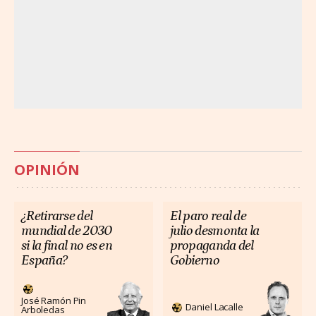
OPINIÓN
¿Retirarse del
El paro real de
mundial de 2030
julio desmonta la
si la final no es en
propaganda del
España?
Gobierno
José Ramón Pin
Daniel Lacalle
Arboledas