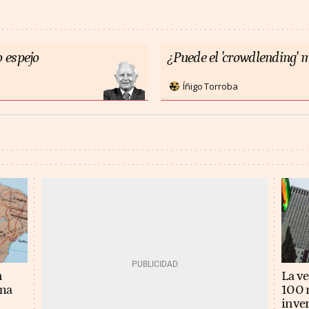
 espejo
¿Puede el 'crowdlending' m
Íñigo Torroba
n
La v
ema
100 m
inver