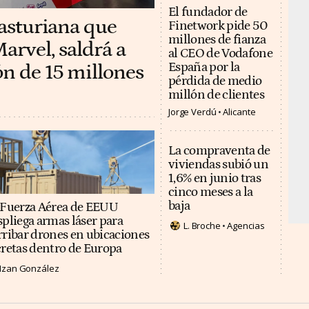
El fundador de
 asturiana que
Finetwork pide 50
millones de fianza
arvel, saldrá a
al CEO de Vodafone
ón de 15 millones
España por la
pérdida de medio
millón de clientes
Jorge Verdú
Alicante
La compraventa de
viviendas subió un
1,6% en junio tras
cinco meses a la
baja
 Fuerza Aérea de EEUU
spliega armas láser para
L. Broche
Agencias
rribar drones en ubicaciones
cretas dentro de Europa
Izan González