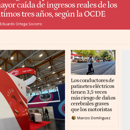
ayor caída de ingresos reales de los
ltimos tres años, según la OCDE
Eduardo Ortega Socorro
Los conductores de
patinetes eléctricos
tienen 3,5 veces
más riesgo de daños
cerebrales graves
que los motoristas
Marcos Domínguez