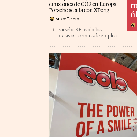
m
emisiones de CO2 en Europa:
Porsche se alía con XPeng
ú
Ankor Tejero
Porsche SE avala los
masivos recortes de empleo