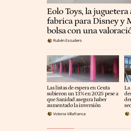
Eolo Toys, la juguetera
fabrica para Disney y M
bolsa con una valoraci
Rubén Escudero
Las listas de espera en Ceuta
La
subieron un 13% en 2025 pese a
de
que Sanidad asegura haber
de
aumentado la inversión
se
Victoria Villafranca