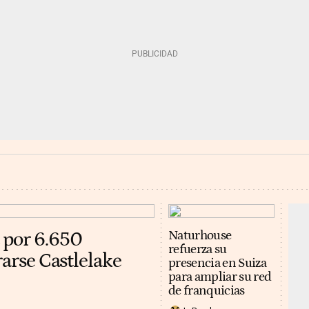
 por 6.650
Naturhouse
refuerza su
rarse Castlelake
presencia en Suiza
para ampliar su red
de franquicias