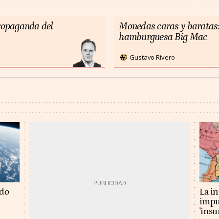
propaganda del
Monedas caras y baratas:
hamburguesa Big Mac
Gustavo Rivero
La in
ado
impu
'insu