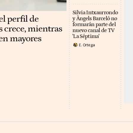
Silvia Intxaurrondo
l perfil de
y Àngels Barceló no
formarán parte del
s crece, mientras
nuevo canal de TV
 en mayores
'La Séptima'
E. Ortega