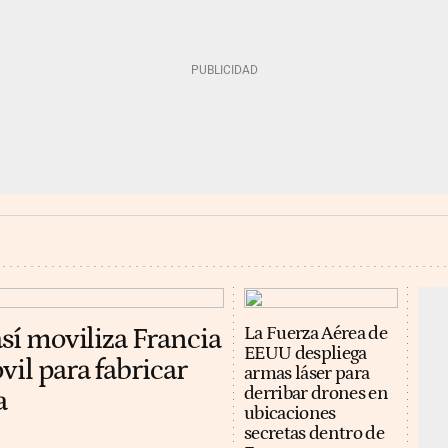
así moviliza Francia
La Fuerza Aérea de
EEUU despliega
vil para fabricar
armas láser para
derribar drones en
a
ubicaciones
secretas dentro de