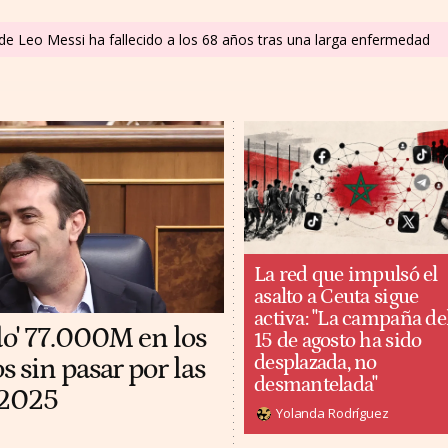
 de Leo Messi ha fallecido a los 68 años tras una larga enfermedad
La red que impulsó el
asalto a Ceuta sigue
activa: "La campaña de
do' 77.000M en los
15 de agosto ha sido
desplazada, no
 sin pasar por las
desmantelada"
 2025
Yolanda Rodríguez