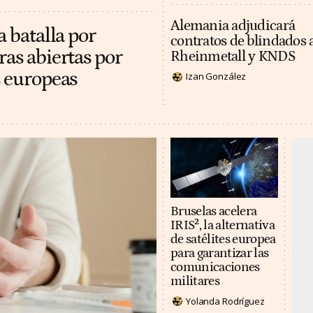
Alemania adjudicará
a batalla por
contratos de blindados 
ras abiertas por
Rheinmetall y KNDS
s europeas
Izan González
Bruselas acelera
IRIS², la alternativa
de satélites europea
para garantizar las
comunicaciones
militares
Yolanda Rodríguez