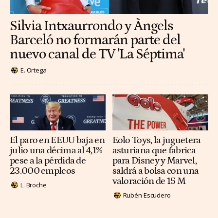
Silvia Intxaurrondo y Àngels
Barceló no formarán parte del
nuevo canal de TV 'La Séptima'
E. Ortega
El paro en EEUU baja en
Eolo Toys, la juguetera
julio una décima al 4,1%
asturiana que fabrica
pese a la pérdida de
para Disney y Marvel,
23.000 empleos
saldrá a bolsa con una
valoración de 15 M
L. Broche
Rubén Escudero