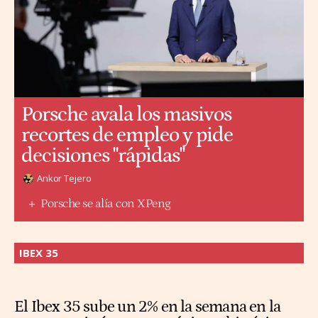
Porsche avala los masivos
recortes de empleo y pide
decisiones "rápidas"
Ankor Tejero
Porsche se alía con XPeng
IBEX 35
El Ibex 35 sube un 2% en la semana en la