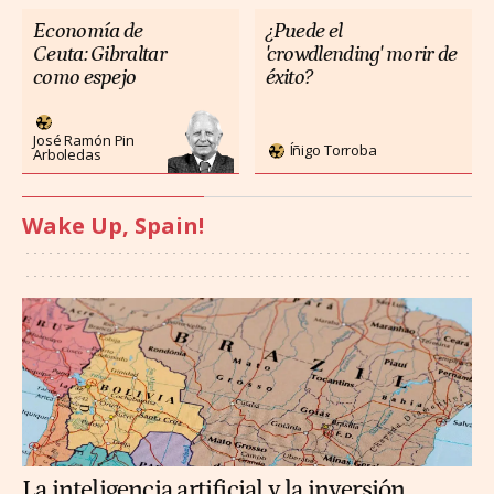
Economía de
¿Puede el
Ceuta: Gibraltar
'crowdlending' morir de
como espejo
éxito?
José Ramón Pin
Íñigo Torroba
Arboledas
Wake Up, Spain!
La inteligencia artificial y la inversión