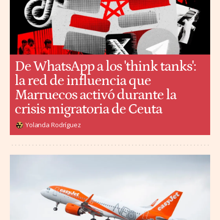
De WhatsApp a los 'think tanks':
la red de influencia que
Marruecos activó durante la
crisis migratoria de Ceuta
Yolanda Rodríguez