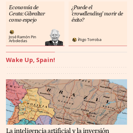
Economía de
¿Puede el
Ceuta: Gibraltar
'crowdlending' morir de
como espejo
éxito?
José Ramón Pin
Íñigo Torroba
Arboledas
Wake Up, Spain!
La inteligencia artificial y la inversión